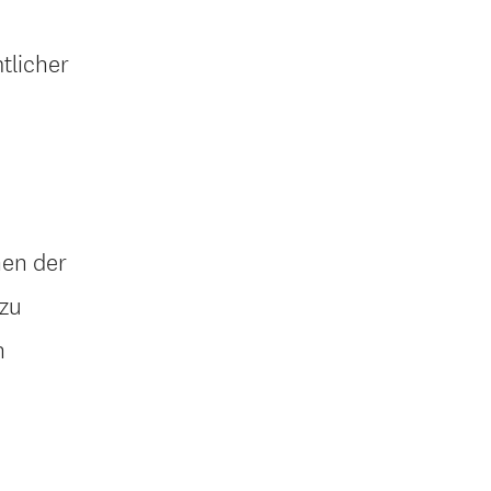
tlicher
nen der
 zu
n