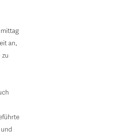
hmittag
it an,
 zu
uch
eführte
- und