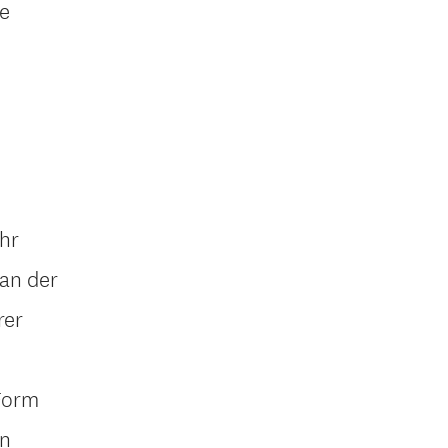
re
ihr
 an der
rer
 Form
en