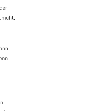
der
bemüht,
dann
wenn
nn